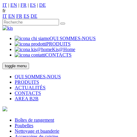
IT
|
EN
|
FR
|
ES
|
DE
fr
IT
EN
FR
ES
DE
QUI SOMMES-NOUS
PRODUITS
Kis@Home
CONTACTS
toggle menu
QUI SOMMES-NOUS
PRODUITS
ACTUALITÉS
CONTACTS
AREA B2B
Boîtes de rangement
Poubelles
Nettoyage et buanderie
Accessoires de cuisine