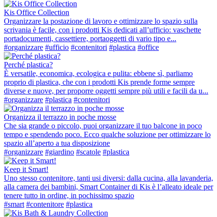
Kis Office Collection
Organizzare la postazione di lavoro e ottimizzare lo spazio sulla
scrivania è facile, con i prodotti Kis dedicati all’ufficio: vaschette
portadocumenti, cassettiere, portaoggetti di vario tipo e...
#organizzare
#ufficio
#contenitori
#plastica
#office
Perché plastica?
È versatile, economica, ecologica e pulita: ebbene sì, parliamo
proprio di plastica, che con i prodotti Kis prende forme sempre
diverse e nuove, per proporre oggetti sempre più utili e facili da u...
#organizzare
#plastica
#contenitori
Organizza il terrazzo in poche mosse
Che sia grande o piccolo, puoi organizzare il tuo balcone in poco
tempo e spendendo poco. Ecco qualche soluzione per ottimizzare lo
spazio all’aperto a tua disposizione
#organizzare
#giardino
#scatole
#plastica
Keep it Smart!
Uno stesso contenitore, tanti usi diversi: dalla cucina, alla lavanderia,
alla camera dei bambini, Smart Container di Kis è l’alleato ideale per
tenere tutto in ordine, in pochissimo spazio
#smart
#contenitore
#plastica