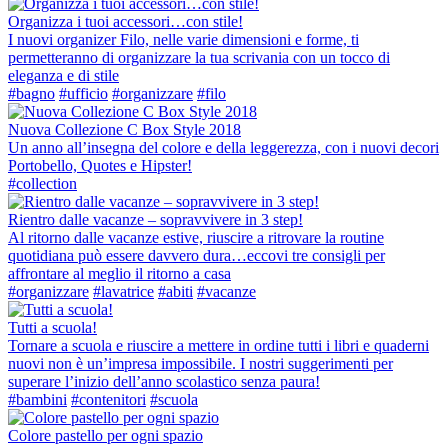
Organizza i tuoi accessori…con stile!
I nuovi organizer Filo, nelle varie dimensioni e forme, ti
permetteranno di organizzare la tua scrivania con un tocco di
eleganza e di stile
#bagno
#ufficio
#organizzare
#filo
Nuova Collezione C Box Style 2018
Un anno all’insegna del colore e della leggerezza, con i nuovi decori
Portobello, Quotes e Hipster!
#collection
Rientro dalle vacanze – sopravvivere in 3 step!
Al ritorno dalle vacanze estive, riuscire a ritrovare la routine
quotidiana può essere davvero dura…eccovi tre consigli per
affrontare al meglio il ritorno a casa
#organizzare
#lavatrice
#abiti
#vacanze
Tutti a scuola!
Tornare a scuola e riuscire a mettere in ordine tutti i libri e quaderni
nuovi non è un’impresa impossibile. I nostri suggerimenti per
superare l’inizio dell’anno scolastico senza paura!
#bambini
#contenitori
#scuola
Colore pastello per ogni spazio