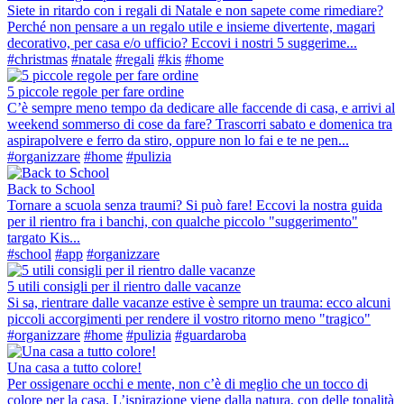
Siete in ritardo con i regali di Natale e non sapete come rimediare?
Perché non pensare a un regalo utile e insieme divertente, magari
decorativo, per casa e/o ufficio? Eccovi i nostri 5 suggerime...
#christmas
#natale
#regali
#kis
#home
5 piccole regole per fare ordine
C’è sempre meno tempo da dedicare alle faccende di casa, e arrivi al
weekend sommerso di cose da fare? Trascorri sabato e domenica tra
aspirapolvere e ferro da stiro, oppure non lo fai e te ne pen...
#organizzare
#home
#pulizia
Back to School
Tornare a scuola senza traumi? Si può fare! Eccovi la nostra guida
per il rientro fra i banchi, con qualche piccolo "suggerimento"
targato Kis...
#school
#app
#organizzare
5 utili consigli per il rientro dalle vacanze
Si sa, rientrare dalle vacanze estive è sempre un trauma: ecco alcuni
piccoli accorgimenti per rendere il vostro ritorno meno "tragico"
#organizzare
#home
#pulizia
#guardaroba
Una casa a tutto colore!
Per ossigenare occhi e mente, non c’è di meglio che un tocco di
colore per la casa. L’ispirazione viene dalla natura, con delle tonalità