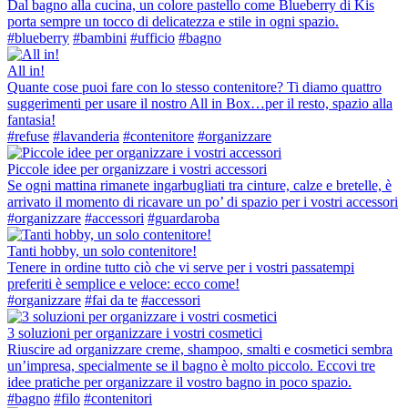
Dal bagno alla cucina, un colore pastello come Blueberry di Kis
porta sempre un tocco di delicatezza e stile in ogni spazio.
#blueberry
#bambini
#ufficio
#bagno
All in!
Quante cose puoi fare con lo stesso contenitore? Ti diamo quattro
suggerimenti per usare il nostro All in Box…per il resto, spazio alla
fantasia!
#refuse
#lavanderia
#contenitore
#organizzare
Piccole idee per organizzare i vostri accessori
Se ogni mattina rimanete ingarbugliati tra cinture, calze e bretelle, è
arrivato il momento di ricavare un po’ di spazio per i vostri accessori
#organizzare
#accessori
#guardaroba
Tanti hobby, un solo contenitore!
Tenere in ordine tutto ciò che vi serve per i vostri passatempi
preferiti è semplice e veloce: ecco come!
#organizzare
#fai da te
#accessori
3 soluzioni per organizzare i vostri cosmetici
Riuscire ad organizzare creme, shampoo, smalti e cosmetici sembra
un’impresa, specialmente se il bagno è molto piccolo. Eccovi tre
idee pratiche per organizzare il vostro bagno in poco spazio.
#bagno
#filo
#contenitori