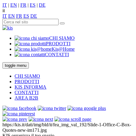
IT
|
EN
|
FR
|
ES
|
DE
it
IT
EN
FR
ES
DE
CHI SIAMO
PRODOTTI
Kis@Home
CONTATTI
toggle menu
CHI SIAMO
PRODOTTI
KIS INFORMA
CONTATTI
AREA B2B
https://kis.it/dati/img/bld/it/fea_img_val_192/Slide-1-Office-C-Box-
Quotes-new-im171.jpg
KIS organizza il tuo spazio