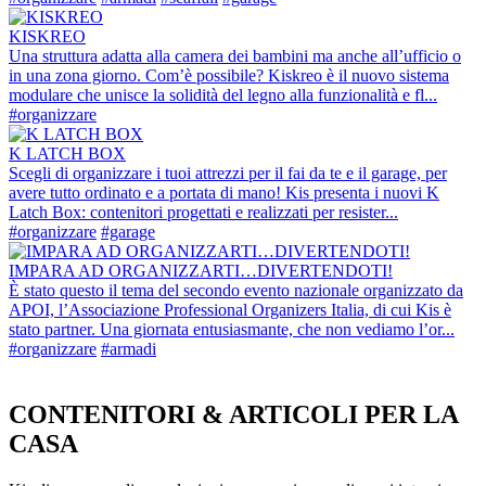
KISKREO
Una struttura adatta alla camera dei bambini ma anche all’ufficio o
in una zona giorno. Com’è possibile? Kiskreo è il nuovo sistema
modulare che unisce la solidità del legno alla funzionalità e fl...
#organizzare
K LATCH BOX
Scegli di organizzare i tuoi attrezzi per il fai da te e il garage, per
avere tutto ordinato e a portata di mano! Kis presenta i nuovi K
Latch Box: contenitori progettati e realizzati per resister...
#organizzare
#garage
IMPARA AD ORGANIZZARTI…DIVERTENDOTI!
È stato questo il tema del secondo evento nazionale organizzato da
APOI, l’Associazione Professional Organizers Italia, di cui Kis è
stato partner. Una giornata entusiasmante, che non vediamo l’or...
#organizzare
#armadi
CONTENITORI & ARTICOLI PER LA
CASA