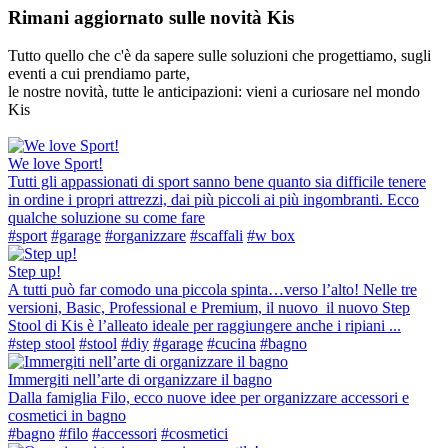
Rimani aggiornato sulle novità Kis
Tutto quello che c'è da sapere sulle soluzioni che progettiamo, sugli
eventi a cui prendiamo parte,
le nostre novità, tutte le anticipazioni: vieni a curiosare nel mondo
Kis
We love Sport!
Tutti gli appassionati di sport sanno bene quanto sia difficile tenere
in ordine i propri attrezzi, dai più piccoli ai più ingombranti. Ecco
qualche soluzione su come fare
#sport
#garage
#organizzare
#scaffali
#w box
Step up!
A tutti può far comodo una piccola spinta…verso l’alto! Nelle tre
versioni, Basic, Professional e Premium, il nuovo il nuovo Step
Stool di Kis è l’alleato ideale per raggiungere anche i ripiani ...
#step stool
#stool
#diy
#garage
#cucina
#bagno
Immergiti nell’arte di organizzare il bagno
Dalla famiglia Filo, ecco nuove idee per organizzare accessori e
cosmetici in bagno
#bagno
#filo
#accessori
#cosmetici