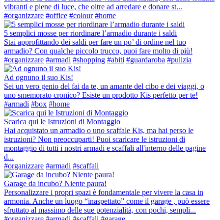
vibranti e piene di luce, che oltre ad arredare e donare st...
#organizzare
#office
#colour
#home
5 semplici mosse per riordinare l’armadio durante i saldi
Stai approfittando dei saldi per fare un po’ di ordine nel tuo
armadio? Con qualche piccolo trucco, puoi fare molto di più!
#organizzare
#armadi
#shopping
#abiti
#guardaroba
#pulizia
Ad ognuno il suo Kis!
Sei un vero genio del fai da te, un amante del cibo e dei viaggi, o
uno smemorato cronico? Esiste un prodotto Kis perfetto per te!
#armadi
#box
#home
Scarica qui le Istruzioni di Montaggio
Hai acquistato un armadio o uno scaffale Kis, ma hai perso le
istruzioni? Non preoccuparti! Puoi scaricare le istruzioni di
montaggio di tutti i nostri armadi e scaffali all'interno delle pagine
d...
#organizzare
#armadi
#scaffali
Garage da incubo? Niente paura!
Personalizzare i propri spazi è fondamentale per vivere la casa in
armonia. Anche un luogo “inaspettato” come il garage , può essere
sfruttato al massimo delle sue potenzialità, con pochi, sempli...
#organizzare
#armadi
#scaffali
#garage