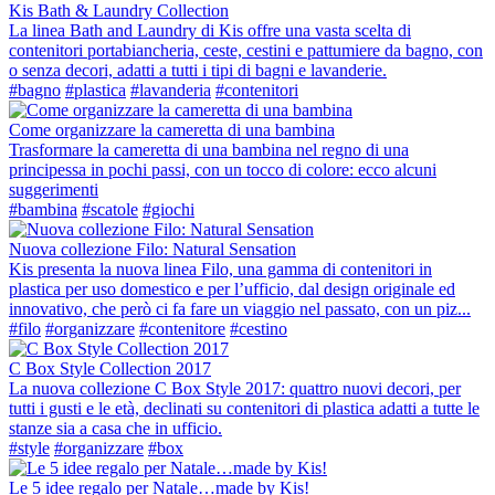
Kis Bath & Laundry Collection
La linea Bath and Laundry di Kis offre una vasta scelta di
contenitori portabiancheria, ceste, cestini e pattumiere da bagno, con
o senza decori, adatti a tutti i tipi di bagni e lavanderie.
#bagno
#plastica
#lavanderia
#contenitori
Come organizzare la cameretta di una bambina
Trasformare la cameretta di una bambina nel regno di una
principessa in pochi passi, con un tocco di colore: ecco alcuni
suggerimenti
#bambina
#scatole
#giochi
Nuova collezione Filo: Natural Sensation
Kis presenta la nuova linea Filo, una gamma di contenitori in
plastica per uso domestico e per l’ufficio, dal design originale ed
innovativo, che però ci fa fare un viaggio nel passato, con un piz...
#filo
#organizzare
#contenitore
#cestino
C Box Style Collection 2017
La nuova collezione C Box Style 2017: quattro nuovi decori, per
tutti i gusti e le età, declinati su contenitori di plastica adatti a tutte le
stanze sia a casa che in ufficio.
#style
#organizzare
#box
Le 5 idee regalo per Natale…made by Kis!